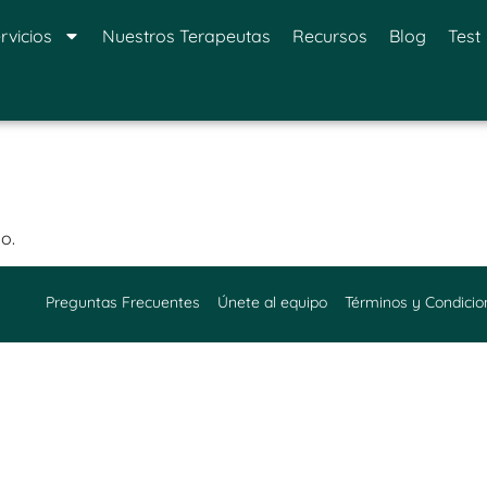
rvicios
Nuestros Terapeutas
Recursos
Blog
Test
o.
Preguntas Frecuentes
Únete al equipo
Términos y Condicio